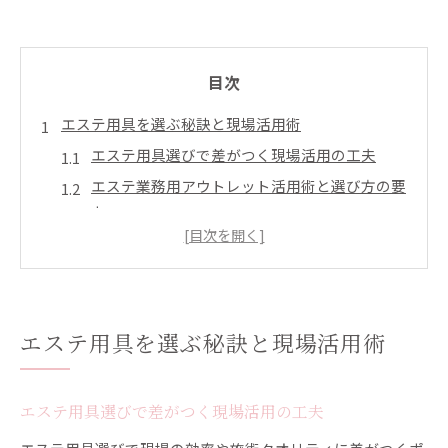
目次
エステ用具を選ぶ秘訣と現場活用術
エステ用具選びで差がつく現場活用の工夫
エステ業務用アウトレット活用術と選び方の要
点
エステ用品カタログを使った最適な選択法
エステ用品専門店で見極めるポイント解説
エステ用具卸ランキングの比較と実践活用例
効率よく仕入れるためのエステ用具比較法
エステ用具を選ぶ秘訣と現場活用術
エステ用品卸の違いを徹底比較して効率化
エステ用品カタログから選ぶ仕入れのコツ
エステ用具選びで差がつく現場活用の工夫
エステ業務用アウトレットを活用した賢い調達