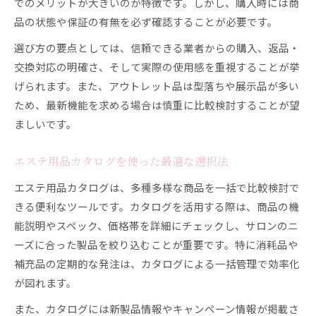
でのメリットが大きいのが特徴です。しかし、購入時には商
エステ用具で業務効率を上げる選び方の秘訣
品の状態や保証の有無を必ず確認することが必要です。
エステ業務用アウトレット活用でコスト削減
選び方の要点としては、信頼できる業者からの購入、返品・
エステ用品卸比較で見極める最適な選択法
交換対応の明確さ、そして実際の使用感を重視することが挙
げられます。また、アウトレット品は型落ちや展示品が多い
エステ用品安い店舗で賢く仕入れる方法
ため、最新機能を求める場合は慎重に比較検討することが望
サロン用品専門店の活用術と失敗しない工夫
ましいです。
カタログ活用で失敗しないエステ用具調達
エステ用品カタログを活用した調達成功法
エステ用品カタログを使った最適な選択法
エステ用具選びで失敗しないカタログの見方
エステ用品カタログは、多種多様な商品を一括で比較検討で
エステ業務用アウトレット情報の入手方法
きる便利なツールです。カタログを活用する際は、商品の機
エステ用品卸と店舗比較で調達を最適化
能説明やスペック、価格帯を詳細にチェックし、サロンのニ
エステ商材おすすめをカタログでチェック
ーズに合った製品を絞り込むことが重要です。特に消耗品や
補充品の定期的な発注は、カタログによる一括管理で効率化
が図れます。
また、カタログには新製品情報やキャンペーン情報が掲載さ