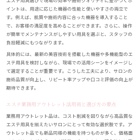
エステ用具選びで現場の効率や施術クオリティに差がつくポ
エステ用品安い店舗の選び方と見極め方
イントは、用途に応じた機器の性能と使いやすさの両立で
エステ卸ランキングを生かした選定ポイント
す。例えば、肌質や施術内容に合った機器を導入すること
高収益サロンに導くエステ用具の賢い選定
で、お客様の満足度を高めることができます。さらに、操作
エステ用具選定で利益率を高めるコツ解説
が簡単でメンテナンスがしやすい用具を選ぶと、スタッフの
負担軽減にもつながります。
エステ用品卸利用時の注意点と成功事例
商材おすすめポイントと選択基準を徹底紹介
具体的には、最新の美容技術を搭載した機器や多機能型のエ
エステ用品安い仕入先選びの判断基準
ステ用具を検討しながら、現場での活用シーンをイメージし
て選定することが重要です。こうした工夫により、サロンの
エステ業務用アイテム選定で差をつける方法
施術品質が向上し、リピート率アップや口コミ評価の向上が
卸サイト活用でエステ用品をまとめ買い
期待できます。
エステ卸サイトでまとめ買いする際の注意点
エステ用品卸ランキングを賢く活用する方法
エステ業務用アウトレット活用術と選び方の要点
エステ業務用アウトレットの最新動向を解説
業務用アウトレット品は、コスト削減を図りながら高品質な
サロン用品専門店を使った一括調達の極意
エステ用具を揃えたいサロンにとって有効な選択肢です。ア
エステ用品カタログ活用で効率的な仕入れ
ウトレット品でも新品同様の機能を持つものが多く、価格面
業務効率アップに役立つエステ用品選び方