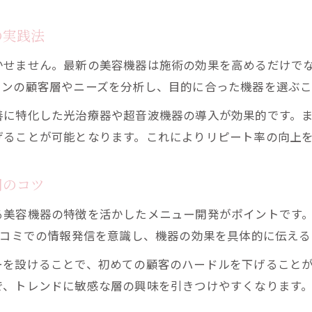
エステ導入機器の効果と特徴を比較する方法
の実践法
フェイシャルエステ最新機器で施術満足度アップ
かせません。最新の美容機器は施術の効果を高めるだけで
エステ機器選びで重視すべき機能と安全性とは
ロンの顧客層やニーズを分析し、目的に合った機器を選ぶこ
業務用エステ機器導入がもたらす効果とは
善に特化した光治療器や超音波機器の導入が効果的です。
エステ経営における業務用美容機器導入の効果
げることが可能となります。これによりリピート率の向上
フェイシャルエステ機器導入で期待できる顧客満
エステ施術効率化と業務用機器の役割について
用のコツ
美容機器導入で叶えるサロン経営の収益向上策
る美容機器の特徴を活かしたメニュー開発がポイントです
業務用エステ機器で広がる施術メニューの可能性
口コミでの情報発信を意識し、機器の効果を具体的に伝え
サロン運営で役立つ最新美容機器の活用術
ーを設けることで、初めての顧客のハードルを下げること
エステ経営に効く最新美容機器の賢い活用法
で、トレンドに敏感な層の興味を引きつけやすくなります
施術技術向上へ導くエステ機器の導入アイデア