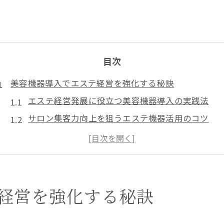
目次
美容機器導入でエステ経営を強化する秘訣
エステ経営発展に役立つ美容機器導入の実践法
サロン集客力向上を狙うエステ機器活用のコツ
業務用エステ機器導入で差別化するメリット
エステ施術の質を高める最新美容機器の選定基準
美容機器導入によるエステ経営安定化の秘策
エステに最適な美容機器選びのポイント
経営を強化する秘訣
エステ施術に合う美容機器選定の重要ポイント
業務用エステ機器ランキングを活かした賢い選択