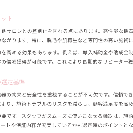
エステ機器活用でサロンの差別化を実現する方法
家庭用エステ機器と業務用の違いと活用ポイント
リット
フェイシャルエステ最新機器活用で満足度アップ
、他サロンとの差別化を図れる点にあります。高性能な機
エステ経営における美容機器投資の展望
つながります。特に、脱毛や肌再生など専門性の高い施術
美容機器導入によるエステ経営投資の展開予測
値を高める効果もあります。例えば、導入補助金や助成金
業務用エステ機器の投資価値と回収のポイント
客の信頼獲得が可能です。これにより長期的なリピーター
エステ機器投資で安定経営を目指す判断基準
経営戦略としての美容機器導入の可能性分析
の選定基準
エステ業界動向からみる機器投資の最前線
機器の効果と安全性を重視することが不可欠です。信頼で
失敗しない美容機器導入の選び方ガイド
により、施術トラブルのリスクを減らし、顧客満足度を高
エステ経営で失敗しない機器導入の重要ポイント
重要です。スタッフがスムーズに使いこなせる機器は、施
業務用エステ機器選びで避けたい落とし穴とは
ポートや保証内容が充実しているかも選定時のポイントと
導入前に確認したい美容機器の信頼性とサポート