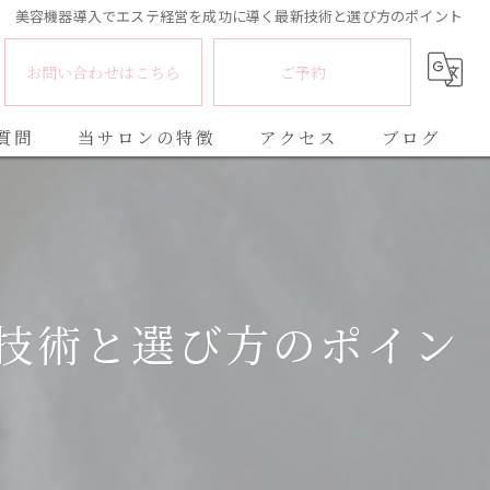
美容機器導入でエステ経営を成功に導く最新技術と選び方のポイント
お問い合わせはこちら
ご予約
質問
当サロンの特徴
アクセス
ブログ
脱毛
コラム
フェイシャル
リンパマッサージ
技術と選び方のポイン
エアバリ
メンズ