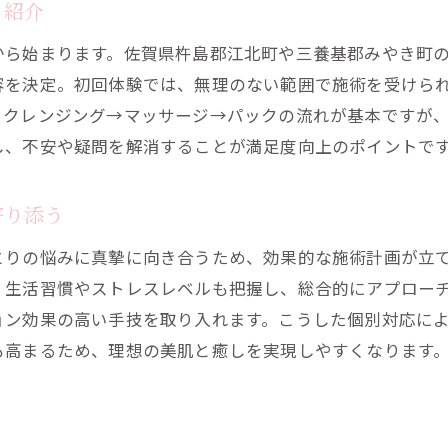
エステがもたらす体質改善のメカニズム解説
ト紹介
施術後に実感できる美容効果と口コミ紹介
から始まります。佐賀県杵島郡江北町や三養基郡みやき町
長期的に続けるエステのメリットまとめ
容を決定。初回体験では、無理のない範囲で施術を受けら
悩みに寄り添う施術が人気の理由とは
、クレンジング→マッサージ→パックの流れが基本ですが
一人ひとりに合うエステ施術の対応力が魅力
し、不安や疑問を解消することが満足度向上のポイントで
エステで解消できる悩みと施術事例を紹介
寄り添う
カスタマイズ施術で満足度が高まる理由
エステスタッフの専門知識と丁寧な接客
とりの悩みに真摯に向き合うため、効果的な施術計画が立
悩み相談から始まるエステの安心サポート
く生活習慣やストレスレベルも把握し、総合的にアプロー
ョン効果の高い手技を取り入れます。こうした個別対応に
エステ選びで大切にしたい安心ポイント
も高まるため、理想の美肌と癒しを実現しやすくなります
信頼できるエステ施設の見極め方を解説
施術者の資格や経験をチェックする重要性
う
エステの衛生管理や清潔感が安心につながる