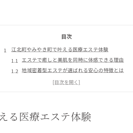
目次
江北町やみやき町で叶える医療エステ体験
エステで癒しと美肌を同時に体感できる理由
地域密着型エステが選ばれる安心の特徴とは
エステ施術の流れと初回体験のポイント紹介
カウンセリング重視のエステで悩みに寄り添う
医療エステと一般エステの違いを知ろう
美容と癒しを求めるなら医療エステがおすすめ
える医療エステ体験
美容も癒しも叶えるエステ施術の魅力に迫る
エステで日常の疲れを解き放つリラックス体験