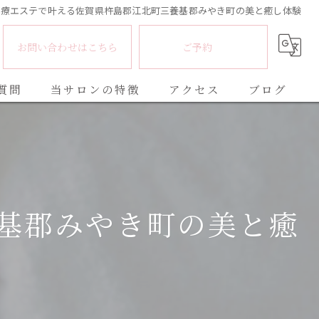
医療エステで叶える佐賀県杵島郡江北町三養基郡みやき町の美と癒し体験
お問い合わせはこちら
ご予約
質問
当サロンの特徴
アクセス
ブログ
脱毛
コラム
フェイシャル
リンパマッサージ
基郡みやき町の美と癒
エアバリ
メンズ