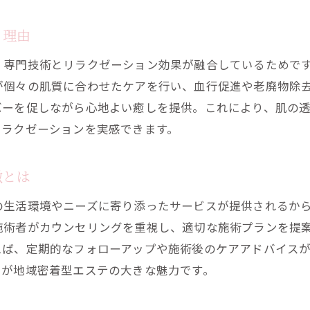
肌トラブル改善に役立つ医療エステの特徴とは
る理由
心身のバランスを整えるエステのメリット
、専門技術とリラクゼーション効果が融合しているためで
エステ選びで重視したい技術力と対応力
が個々の肌質に合わせたケアを行い、血行促進や老廃物除
心も体もリフレッシュできるエステの魅力
バーを促しながら心地よい癒しを提供。これにより、肌の
エステでリフレッシュできる理由を徹底解説
リラクゼーションを実感できます。
施術前のカウンセリングで安心サポート
日々の疲労回復に役立つエステ技術の実力
徴とは
癒し効果を高めるエステのこだわりポイント
の生活環境やニーズに寄り添ったサービスが提供されるか
エステがもたらす心身のリラックス効果とは
施術者がカウンセリングを重視し、適切な施術プランを提
医療エステで実感する美と健康の変化
えば、定期的なフォローアップや施術後のケアアドバイス
エステで美肌を目指す具体的なアプローチ法
らが地域密着型エステの大きな魅力です。
健康促進にもつながるエステ施術の魅力