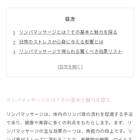
目次
リンパマッサージとは？その基本と魅力を探る
日常のストレスが心身に与える影響とは
リンパマッサージで得られる驚くべき効果リスト
美しさを引き出す！リンパマッサージの実際の体験
談
自分を見つめ直すきっかけに！リンパマッサージの
すすめ
健康的なライフスタイルを手に入れるためのアプロ
リンパマッサージとは？その基本と魅力を探る
ーチ
リンパマッサージは、体内のリンパ液の流れを促進する手法
あなたも試してみない？リンパマッサージで変わる
であり、健康や美容に多くの利点をもたらします。まず、リ
未来
ンパマッサージの主な効果の一つは、免疫力の向上です。リ
ンパ液がスムーズに流れることで、老廃物や細菌、ウイルス